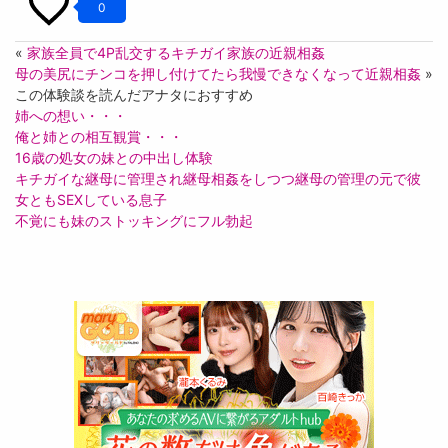
0
«
家族全員で4P乱交するキチガイ家族の近親相姦
母の美尻にチンコを押し付けてたら我慢できなくなって近親相姦
»
この体験談を読んだアナタにおすすめ
姉への想い・・・
俺と姉との相互観賞・・・
16歳の処女の妹との中出し体験
キチガイな継母に管理され継母相姦をしつつ継母の管理の元で彼
女ともSEXしている息子
不覚にも妹のストッキングにフル勃起