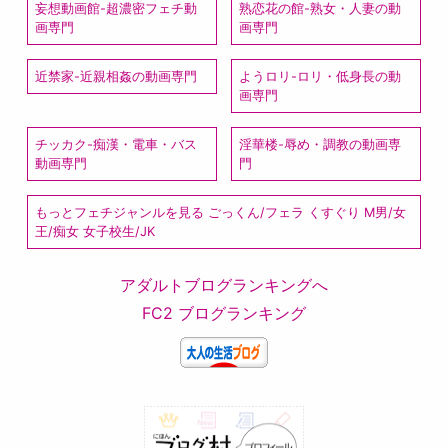
妄想動画館-超濃密フェチ動
熟恋花の館-熟女・人妻の動
画専門
画専門
近禁家-近親相姦の動画専門
ようロリ-ロリ・低身長の動
画専門
チッカク-痴漢・電車・バス
淫華楼-辱め・調教の動画専
動画専門
門
もっとフェチジャンルを見る ごっくん/フェラ くすぐり M男/女
王/痴女 女子校生/JK
アダルトブログランキングへ
FC2 ブログランキング